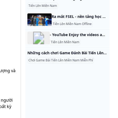
Tiến Lên Miền Nam
Ra mắt FSEL - nền tảng học ngoại ngữ cùng AI Ngày 3/11, nền tảng học ngoại ngữ trực tuyến tương tác cùng AI - FSEL ra mắt, giúp nâng cao hiệu quả học ngoại ngữ, góp phần thu hẹp khoảng cách học tiếng Anh trên cả nước. Sao chép liên kết04/11/2024 17:20 (GMT+07:00) Ngày 3/11, nền tảng học ngoại ngữ trực tuyến tương tác cùng AI - FSEL ra mắt, hứa hẹn mang lại bước đột phá trong việc nâng cao hiệu quả học ngoại ngữ, góp phần thu hẹp khoảng cách học tiếng Anh ở mọi vùng miền trên cả nước.
Tiến Lên Miền Nam Offline
- YouTube Enjoy the videos and music you love, upload original content, and share it all with friends, family, and the world on YouTube.
Tiến Lên Miền Nam
Những cách chơi Game Đánh Bài Tiến Lên Miền Nam miễn phí Tiến lên miền Nam là trò chơi được nhiều người yêu thích, khi chơi kiểu bài này thì người chơi cần kết hợp chiến thuật hợp lý để giành chiến thắng. Bài viết này sẽ hướng dẫn các bạn những cách chơi game đánh bài Tiến lên miền Nam miễn phí. Tuấn Max
Chơi Game Bài Tiến Lên Miền Nam Miễn Phí
lượng và
p người
bất kỳ