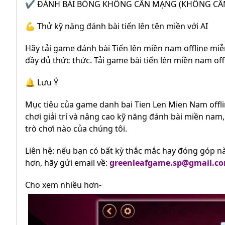
✔️ ĐÁNH BÀI BÓNG KHÔNG CẦN MẠNG (KHÔNG CẦN
💪 Thử kỹ năng đánh bài tiến lên tên miền với AI
Hãy tải game đánh bài Tiến lên miền nam offline miễ
đầy đủ thức thức. Tải game bài tiến lên miền nam offl
🔔 Lưu Ý
Mục tiêu của game danh bai Tien Len Mien Nam offl
chơi giải trí và nâng cao kỹ năng đánh bài miền nam
trò chơi nào của chúng tôi.
Liên hệ: nếu bạn có bất kỳ thắc mắc hay đóng góp nà
hơn, hãy gửi email về:
greenleafgame.sp@gmail.c
Cho xem nhiều hơn-