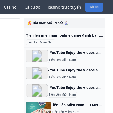
Casino
Cá cược
casino trực tuyến
Tải về
🎉 Bài Viết Mới Nhất 🎡
Tiến lên miền nam online game đánh bài tiến lên miễn phí Chơi game đánh bài tiến lên miền nam hot nhất bằng một tài khoản trên mọi nền tảng: iPhone, android, facebook, web Chú ý quan trọng Hướng dẫn chơi game Chắn Tiến lên miền nam Binh Tá lả (Phỏm) Sâm lốc Tài xỉu Vua cờ Tam quốc Hướng dẫn chơi game Cách tải và cài đặt ứng dụng chơi game Thập Thành Cách xử lý nếu không vào được game Tính Năng Trong Game Biểu Tượng Khách Hàng Thân Thiết Heo Vàng cho tân thủ Tặng Quà trong game Nhắn tin trong game Tìm Kiếm người chơi Mức thưởng khi đăng nhập, sinh nhật thành viên Xác thực số điện thoại Xem lại mật khẩu đã lưu Tính năng Ngôi Sao Hy Vọng Các Giải Đấu trong game Chắn Vương Chắn VIP Đả Lôi Đài Chắn Vương Invitational Quyền lợi thành viên VIP Quy định đối với thành viên VIP Quy định về vay/ trả quan Quy định về chuyển khoản # Game Tiến lên miền nam
Tiến Lên Miền Nam
- YouTube Enjoy the videos and music you love, upload original content, and share it all with friends, family, and the world on YouTube.
Tiến Lên Miền Nam
- YouTube Enjoy the videos and music you love, upload original content, and share it all with friends, family, and the world on YouTube.
Tiến Lên Miền Nam
- YouTube Enjoy the videos and music you love, upload original content, and share it all with friends, family, and the world on YouTube.
Tiến Lên Miền Nam
Tiến Lên Miền Nam - TLMN - Download APK untuk Android Aptoide Unduh APK Tiến Lên Miền Nam - TLMN 2.1.34 untuk Android sekarang juga. Tanpa biaya tambahan. Penilaian pengguna untuk Tiến Lên Miền Nam - TLMN: 0 ★ Tien Len Southern (Tien len mien nam, tien len) juga dikenal sebagai Tien Len (Tien Len, TLMN, TL) terdiri dari 52 kartu yang dibagi rata di antara 4 orang yang dimainkan sesuai aturan South dengan mode permainan terbaik. menghitung kaus kaki dan hari kedua dan ketiga yang menarik, ini adalah permainan yang sangat sederhana dan menarik di komunitas Vietnam, dimainkan oleh banyak teman selama liburan.
Tiến Lên Miền Nam