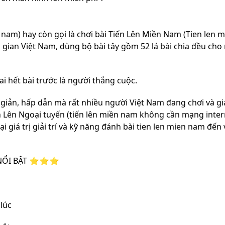
nam) hay còn gọi là chơi bài Tiến Lên Miền Nam (Tien len m
ân gian Việt Nam, dùng bộ bài tây gồm 52 lá bài chia đều cho
ai hết bài trước là người thắng cuộc.
giản, hấp dẫn mà rất nhiều người Việt Nam đang chơi và giải
n Lên Ngoại tuyến (tiến lên miền nam không cần mạng intern
 giá trị giải trí và kỹ năng đánh bài tien len mien nam đến 
G NỔI BẬT ⭐⭐⭐
lúc