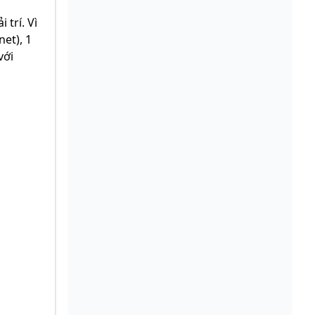
 trí. Vì
et), 1
với