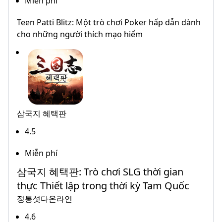
Miễn phí
Teen Patti Blitz: Một trò chơi Poker hấp dẫn dành
cho những người thích mạo hiểm
삼국지 혜택판
4.5
Miễn phí
삼국지 혜택판: Trò chơi SLG thời gian
thực Thiết lập trong thời kỳ Tam Quốc
정통섯다온라인
4.6