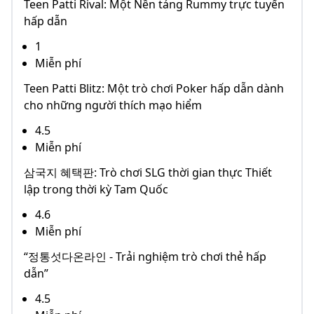
Teen Patti Rival: Một Nền tảng Rummy trực tuyến
hấp dẫn
1
Miễn phí
Teen Patti Blitz: Một trò chơi Poker hấp dẫn dành
cho những người thích mạo hiểm
4.5
Miễn phí
삼국지 혜택판: Trò chơi SLG thời gian thực Thiết
lập trong thời kỳ Tam Quốc
4.6
Miễn phí
“정통섯다온라인 - Trải nghiệm trò chơi thẻ hấp
dẫn”
4.5