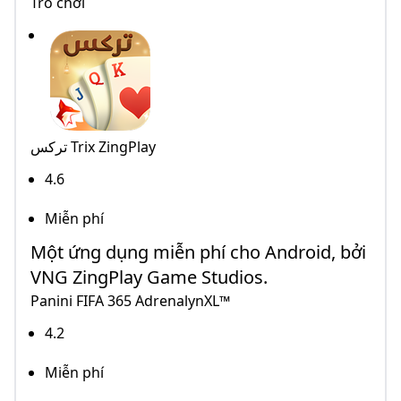
Trò chơi
تركس Trix ZingPlay
4.6
Miễn phí
Một ứng dụng miễn phí cho Android, bởi
VNG ZingPlay Game Studios.
Panini FIFA 365 AdrenalynXL™
4.2
Miễn phí