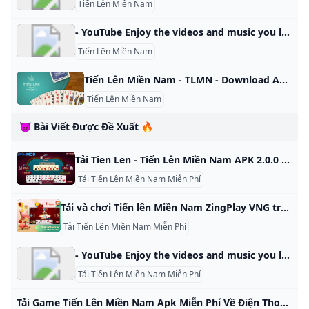
Tiến Lên Miền Nam
- YouTube Enjoy the videos and music you love, upload original content, and share it all with friends, family, and the world on YouTube.
Tiến Lên Miền Nam
Tiến Lên Miền Nam - TLMN - Download APK untuk Android Aptoide Unduh APK Tiến Lên Miền Nam - TLMN 2.1.34 untuk Android sekarang juga. Tanpa biaya tambahan. Penilaian pengguna untuk Tiến Lên Miền Nam - TLMN: 0 ★ Tien Len Southern (Tien len mien nam, tien len) juga dikenal sebagai Tien Len (Tien Len, TLMN, TL) terdiri dari 52 kartu yang dibagi rata di antara 4 orang yang dimainkan sesuai aturan South dengan mode permainan terbaik. menghitung kaus kaki dan hari kedua dan ketiga yang menarik, ini adalah permainan yang sangat sederhana dan menarik di komunitas Vietnam, dimainkan oleh banyak teman selama liburan.
Tiến Lên Miền Nam
😈 Bài Viết Được Đề Xuất 🔥
Tải Tien Len - Tiến Lên Miền Nam APK 2.0.0 Android iOS Tien Len - Tiến Lên Miền Nam là trò chơi thú vị cho người yêu thích bài bạc. Cùng tìm hiểu Tien Len - Tiến Lên Miền Nam chi tiết. Bởi naomi988 - Tháng bảy 30, 2024 Tiến lên là một trò chơi đánh bài xuất phát từ Phương tây, nếu người chơi đã từng chơi trò President sẽ thấy game này có khá nhiều điểm tương đồng với nhau. Trò chơi được sử dụng bộ bài Tây 52 lá chơi từ 2 tới 4 người.
Tải Tiến Lên Miền Nam Miễn Phí
Tải và chơi Tiến lên Miền Nam ZingPlay VNG trên PC (máy tính) cùng NoxPlayer Cách tải Tiến lên Miền Nam ZingPlay VNG trên PC/máy tính nhanh- mượt- ổn định cùng NoxPlayer giả lập android. Chơi Tiến lên
Tải Tiến Lên Miền Nam Miễn Phí
- YouTube Enjoy the videos and music you love, upload original content, and share it all with friends, family, and the world on YouTube.
Tải Tiến Lên Miền Nam Miễn Phí
Tải Game Tiến Lên Miền Nam Apk Miễn Phí Về Điện Thoại Tải Game Tiến lên miền nam miễn phí nhanh chóng, dễ dàng cho mọi điện thoại.Tiến Lên Miền Nam là 1 tựa game đánh bài online đẳng cấp nhất hiện nay. Tiến Lên Miền Nam 2024 là Game Trò Chơi gì ? Crazy Tiến lên miền Nam là một trong những game đánh bài hot và được nhiều người chơi nhất trong những game iOnline, bigkool , iwin, bigone…. Game tiến lên miền nam với cách chơi đơn giản nhưng đầy cuốn hút, ngày càng được đông đảo game thủ yêu mến và ủng hộ.