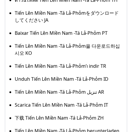
ดาวน์โหลด Tiến Lên Miền Nam -Tá Lả-Phỏm TH
Tiến Lên Miền Nam -Tá Lả-Phỏmをダウンロード
してください JA
Baixar Tiến Lên Miền Nam -Tá Lả-Phỏm PT
Tiến Lên Miền Nam -Tá Lả-Phỏm을 다운로드하십
시오 KO
Tiến Lên Miền Nam -Tá Lả-Phỏm’ı indir TR
Unduh Tiến Lên Miền Nam -Tá Lả-Phỏm ID
Tiến Lên Miền Nam -Tá Lả-Phỏm تنزيل AR
Scarica Tiến Lên Miền Nam -Tá Lả-Phỏm IT
下载 Tiến Lên Miền Nam -Tá Lả-Phỏm ZH
Tiến Lên Miền Nam -Tá Lả-Phỏm herunterladen