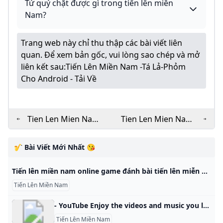
Tứ quý chặt được gì trong tiến lên miền
Nam?
Trang web này chỉ thu thập các bài viết liên
quan. Để xem bản gốc, vui lòng sao chép và mở
liên kết sau:
Tiến Lên Miền Nam -Tá Lả-Phỏm
Cho Android - Tải Về
Tien Len Mien Nam
Tien Len Mien Nam -
Offline APK cho
tlmn APK for
Android - Tải về
Android - Download
🎷 Bài Viết Mới Nhất 😘
Tiến lên miền nam online game đánh bài tiến lên miễn phí Chơi game đánh bài tiến lên miền nam hot nhất bằng một tài khoản trên mọi nền tảng: iPhone, android, facebook, web Chú ý quan trọng Hướng dẫn chơi game Chắn Tiến lên miền nam Binh Tá lả (Phỏm) Sâm lốc Tài xỉu Vua cờ Tam quốc Hướng dẫn chơi game Cách tải và cài đặt ứng dụng chơi game Thập Thành Cách xử lý nếu không vào được game Tính Năng Trong Game Biểu Tượng Khách Hàng Thân Thiết Heo Vàng cho tân thủ Tặng Quà trong game Nhắn tin trong game Tìm Kiếm người chơi Mức thưởng khi đăng nhập, sinh nhật thành viên Xác thực số điện thoại Xem lại mật khẩu đã lưu Tính năng Ngôi Sao Hy Vọng Các Giải Đấu trong game Chắn Vương Chắn VIP Đả Lôi Đài Chắn Vương Invitational Quyền lợi thành viên VIP Quy định đối với thành viên VIP Quy định về vay/ trả quan Quy định về chuyển khoản # Game Tiến lên miền nam
Tiến Lên Miền Nam
- YouTube Enjoy the videos and music you love, upload original content, and share it all with friends, family, and the world on YouTube.
Tiến Lên Miền Nam