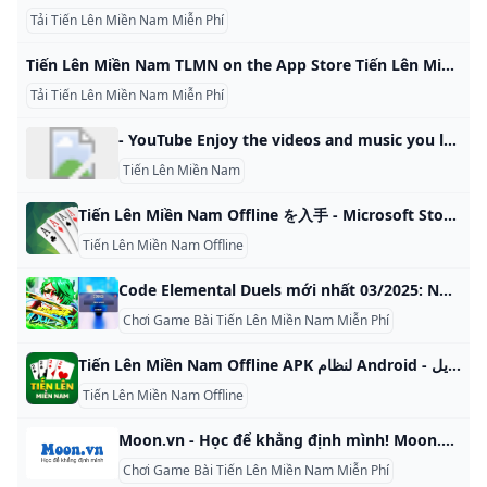
Tải Tiến Lên Miền Nam Miễn Phí
‎Tiến Lên Miền Nam TLMN on the App Store Tiến Lên Miền Nam (tien len mien nam, tien len) hay còn tên gọi là Tiến Lên (Tien Len, TLMN, TL) là gồm có 52 lá chia đều cho 4 người được chơi theo luật miền n… VIETPLAYGAMES COMPANY LIMITED Designed for iPad 4.6 • 365 Ratings Free Offers In-App Purchases Tiến Lên Miền Nam (tien len mien nam, tien len) hay còn tên gọi là Tiến Lên (Tien Len, TLMN, TL) là gồm có 52 lá chia đều cho 4 người được chơi theo luật miền nam với chế độ chơi nhất ăn tất đếm lá và nhật nhì ba hấp dẫn, đây là một trò chơi hết sức đơn giản, lôi cuốn trong cộng đồng Việt Nam, được đông đảo bạn bè chơi trong các dịp lễ tếtTien Len Online tặng quà miễn phí hàng ngày, thực sự là 1 trò chơi giải trí và luyện rèn kỹ năng cho các game thủ Việt Nam, tổ chức giải đấu thường niên, ngoài ra có các chế độ chơi Bầu Cua (Bau cua) đặt cược cùng bạn bè, ngoài ra người chơi có thể Cào Vé Số trúng giải độc đắc giải thưởng lên tới hàng tỷ ChipCÁC TÍNH NĂNG NỔI BẬT:- Hoàn toàn miễn phí, không cần nạp tiền vẫn có thể chơi thoải mái- Giao lưu bạn bè trong và ngoài nước qua cộng đồng- Cào vế số sổ hàng ngày, dễ dang trung thưởng- Bầu cua mở hàng tuần thử sức may mắn của bạn- Giảo diện chuyên nghiệp, độ họa ấn tượng- Bảng xếp hạng người chơi có điểm số cao nhất- Chế độ phòng chơi: + Phòng 2 người + Phòng 4 người- Hỗ trợ 2 ngôn ngữ: Vietnam, EnglishTham gia nào các bạn!
Tải Tiến Lên Miền Nam Miễn Phí
- YouTube Enjoy the videos and music you love, upload original content, and share it all with friends, family, and the world on YouTube.
Tiến Lên Miền Nam
Tiến Lên Miền Nam Offline を入手 - Microsoft Store ja-JP Windows 10、Windows 10 Mobile、Windows 10 Team (Surface Hub)、HoloLens 向けの Microsoft Store からこのゲームをダウンロードします。スクリーン
Tiến Lên Miền Nam Offline
Code Elemental Duels mới nhất 03/2025: Nhận Gold Spins Tổng hợp code Elemental Duels mới nhất 2025 cùng hướng dẫn cách thực hiện để đổi quà. Cách nhận thêm code Elemental Duels 2025 ở đâu? Xem ngay Vân Phạm Ngày đăng: 24/10/2024-Cập nhật: 24/10/2024 Roblox là trò chơi điện tử nhập vai được các game thủ ưa thích. Nhà sản xuất đã không ngừng phát hành và cập nhật nhiều mã code Elemental Duels giúp người chơi có những trải nghiệm tốt hơn.
Chơi Game Bài Tiến Lên Miền Nam Miễn Phí
Tiến Lên Miền Nam Offline APK لنظام Android - تنزيل Tiến Lên Miền Nam Offline لنظام Android ، تنزيل مجاني وآمن. أحدث إصدار من Tiến Lên Miền Nam Offline. تين لين مين نا
Tiến Lên Miền Nam Offline
Moon.vn - Học để khẳng định mình! Moon.vn là nền tảng giáo dục trực tuyến, cung cấp giải pháp học tập toàn diện cho học sinh, sinh viên với đa dạng các khóa học chất lượng cao, được thiết kế theo lộ trình chi tiết, bài bản bởi đội ngũ giáo viên giàu kinh nghiệm cùng các chuyên gia hàng đầu trong lĩnh vực.
Chơi Game Bài Tiến Lên Miền Nam Miễn Phí