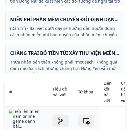
tỉnh Đồng Nai đã xuất hiện các đối tượng đề nghị tài trợ
làm bảng hiệu miễn phí để quảng cáo các...
MIỄN PHÍ PHẦN MỀM CHUYỂN ĐỔI ĐỊNH DẠNG
PDF TRỊ GIÁ 2965 USD BÁO DÂN TRÍ
(Dân trí) - Bài viết dưới đây sẽ hướng dẫn người dùng
cách nhận miễn phí bản quyền của phần mềm chuyển
đổi định dạng file PDF sang các định dạng dễ chỉnh
CHÀNG TRAI BỎ TIỀN TÚI XÂY THƯ VIỆN MIỄN
PHÍ 6 NĂM VẪN BỊ GỌI LÀ ‘KẺ ĐIÊN’
Thừa nhận bản thân không phải “mọt sách” không quá
đam mê đọc sách nhưng chàng trai Hưng Yên vẫn mở
thư viện miễn phí lan tỏa văn hóa đọc đến đông đảo
mọi người.
Liên
Chi
Tiêu đề
kết
tiết
#
Từ khóa
bài viết
bài
bài
viết
viết
Tiến lên miền
nam online
game đánh
bài...