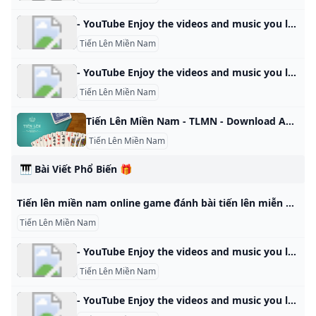
- YouTube Enjoy the videos and music you love, upload original content, and share it all with friends, family, and the world on YouTube.
Tiến Lên Miền Nam
- YouTube Enjoy the videos and music you love, upload original content, and share it all with friends, family, and the world on YouTube.
Tiến Lên Miền Nam
Tiến Lên Miền Nam - TLMN - Download APK untuk Android Aptoide Unduh APK Tiến Lên Miền Nam - TLMN 2.1.34 untuk Android sekarang juga. Tanpa biaya tambahan. Penilaian pengguna untuk Tiến Lên Miền Nam - TLMN: 0 ★ Tien Len Southern (Tien len mien nam, tien len) juga dikenal sebagai Tien Len (Tien Len, TLMN, TL) terdiri dari 52 kartu yang dibagi rata di antara 4 orang yang dimainkan sesuai aturan South dengan mode permainan terbaik. menghitung kaus kaki dan hari kedua dan ketiga yang menarik, ini adalah permainan yang sangat sederhana dan menarik di komunitas Vietnam, dimainkan oleh banyak teman selama liburan.
Tiến Lên Miền Nam
🎹 Bài Viết Phổ Biến 🎁
Tiến lên miền nam online game đánh bài tiến lên miễn phí Chơi game đánh bài tiến lên miền nam hot nhất bằng một tài khoản trên mọi nền tảng: iPhone, android, facebook, web Chú ý quan trọng Hướng dẫn chơi game Chắn Tiến lên miền nam Binh Tá lả (Phỏm) Sâm lốc Tài xỉu Vua cờ Tam quốc Hướng dẫn chơi game Cách tải và cài đặt ứng dụng chơi game Thập Thành Cách xử lý nếu không vào được game Tính Năng Trong Game Biểu Tượng Khách Hàng Thân Thiết Heo Vàng cho tân thủ Tặng Quà trong game Nhắn tin trong game Tìm Kiếm người chơi Mức thưởng khi đăng nhập, sinh nhật thành viên Xác thực số điện thoại Xem lại mật khẩu đã lưu Tính năng Ngôi Sao Hy Vọng Các Giải Đấu trong game Chắn Vương Chắn VIP Đả Lôi Đài Chắn Vương Invitational Quyền lợi thành viên VIP Quy định đối với thành viên VIP Quy định về vay/ trả quan Quy định về chuyển khoản # Game Tiến lên miền nam
Tiến Lên Miền Nam
- YouTube Enjoy the videos and music you love, upload original content, and share it all with friends, family, and the world on YouTube.
Tiến Lên Miền Nam
- YouTube Enjoy the videos and music you love, upload original content, and share it all with friends, family, and the world on YouTube.