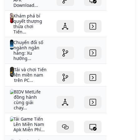
Download...
Khám phá bí
quyết thượng
thừa chơi
Tiến...
Chuyển đổi số
ngành ngân
hàng: Xu
hướng...
Tải và chơi Tiến
lên miền nam
trên PC...
BIDV MetLife
đồng hành
cùng giải
chạy...
Tải Game Tiến
Lên Miền Nam
Apk Miễn Phí...