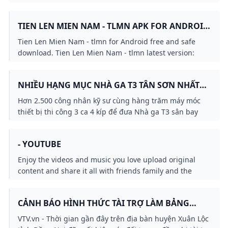
TIEN LEN MIEN NAM - TLMN APK FOR ANDROID
- DOWNLOAD
Tien Len Mien Nam - tlmn for Android free and safe
download. Tien Len Mien Nam - tlmn latest version:
Tien Len Mien Nam - A Simple and Entertaining C
NHIỀU HẠNG MỤC NHÀ GA T3 TÂN SƠN NHẤT
VƯỢT TIẾN ĐỘ
Hơn 2.500 công nhân kỹ sư cùng hàng trăm máy móc
thiết bị thi công 3 ca 4 kíp để đưa Nhà ga T3 sân bay
Tân Sơn Nhất sớm về đích. Hiện nhiều hạng mục đang
vượt tiến độ đề ra.
- YOUTUBE
Enjoy the videos and music you love upload original
content and share it all with friends family and the
world on YouTube.
CẢNH BÁO HÌNH THỨC TÀI TRỢ LÀM BẢNG
HIỆU MIỄN PHÍ ĐỂ QUẢNG CÁO CÁ ĐỘ CỜ BẠC
VTV.vn - Thời gian gần đây trên địa bàn huyện Xuân Lộc
VTV.VN