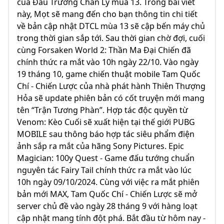
của Đấu Trường Chân Lý mùa 13. Trong bài viết
này, Mọt sẽ mang đến cho bạn thông tin chi tiết
về bản cập nhật DTCL mùa 13 sẽ cập bến máy chủ
trong thời gian sắp tới. Sau thời gian chờ đợi, cuối
cùng Forsaken World 2: Thần Ma Đại Chiến đã
chính thức ra mắt vào 10h ngày 22/10. Vào ngày
19 tháng 10, game chiến thuật mobile Tam Quốc
Chí - Chiến Lược của nhà phát hành Thiên Thượng
Hỏa sẽ update phiên bản có cốt truyện mới mang
tên “Trận Tương Phàn”. Hợp tác độc quyền từ
Venom: Kèo Cuối sẽ xuất hiện tại thế giới PUBG
MOBILE sau thông báo hợp tác siêu phẩm điện
ảnh sắp ra mắt của hãng Sony Pictures.​​​​​​​ Epic
Magician: 100y Quest - Game đấu tướng chuẩn
nguyên tác Fairy Tail chính thức ra mắt vào lúc
10h ngày 09/10/2024. Cùng với việc ra mắt phiên
bản mới MAX, Tam Quốc Chí - Chiến Lược sẽ mở
server chủ đề vào ngày 28 tháng 9 với hàng loạt
cập nhật mang tính đột phá. Bắt đầu từ hôm nay -