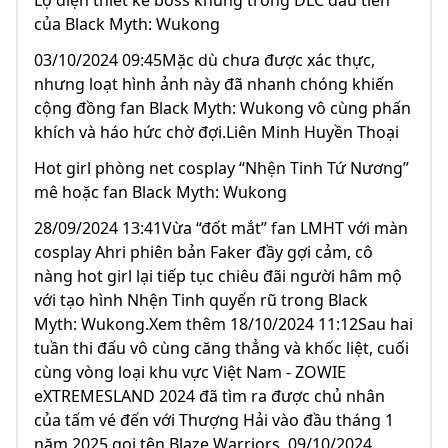
của Black Myth: Wukong
03/10/2024 09:45Mặc dù chưa được xác thực,
nhưng loạt hình ảnh này đã nhanh chóng khiến
cộng đồng fan Black Myth: Wukong vô cùng phấn
khích và háo hức chờ đợi.Liên Minh Huyền Thoại
Hot girl phòng net cosplay “Nhện Tinh Tứ Nương”
mê hoặc fan Black Myth: Wukong
28/09/2024 13:41Vừa “đốt mắt” fan LMHT với màn
cosplay Ahri phiên bản Faker đầy gợi cảm, cô
nàng hot girl lại tiếp tục chiêu đãi người hâm mộ
với tạo hình Nhện Tinh quyến rũ trong Black
Myth: Wukong.Xem thêm 18/10/2024 11:12Sau hai
tuần thi đấu vô cùng căng thẳng và khốc liệt, cuối
cùng vòng loại khu vực Việt Nam - ZOWIE
eXTREMESLAND 2024 đã tìm ra được chủ nhân
của tấm vé đến với Thượng Hải vào đầu tháng 1
năm 2025 gọi tên Blaze Warriors. 09/10/2024