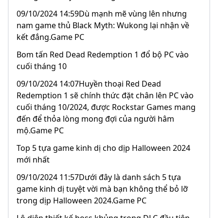
09/10/2024 14:59Dù mạnh mẽ vùng lên nhưng
nam game thủ Black Myth: Wukong lại nhận về
kết đắng.Game PC
Bom tấn Red Dead Redemption 1 đổ bộ PC vào
cuối tháng 10
09/10/2024 14:07Huyền thoại Red Dead
Redemption 1 sẽ chính thức đặt chân lên PC vào
cuối tháng 10/2024, được Rockstar Games mang
đến để thỏa lòng mong đợi của người hâm
mộ.Game PC
Top 5 tựa game kinh dị cho dịp Halloween 2024
mới nhất
09/10/2024 11:57Dưới đây là danh sách 5 tựa
game kinh dị tuyệt vời mà bạn không thể bỏ lỡ
trong dịp Halloween 2024.Game PC
Lộ diện thiết kế boss khủng trong DLC đầu tiên