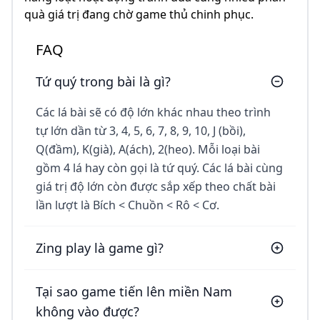
quà giá trị đang chờ game thủ chinh phục.
FAQ
Tứ quý trong bài là gì?
Các lá bài sẽ có độ lớn khác nhau theo trình
tự lớn dần từ 3, 4, 5, 6, 7, 8, 9, 10, J (bồi),
Q(đầm), K(già), A(ách), 2(heo). Mỗi loại bài
gồm 4 lá hay còn gọi là tứ quý. Các lá bài cùng
giá trị độ lớn còn được sắp xếp theo chất bài
lần lượt là Bích < Chuồn < Rô < Cơ.
Zing play là game gì?
Tại sao game tiến lên miền Nam
không vào được?