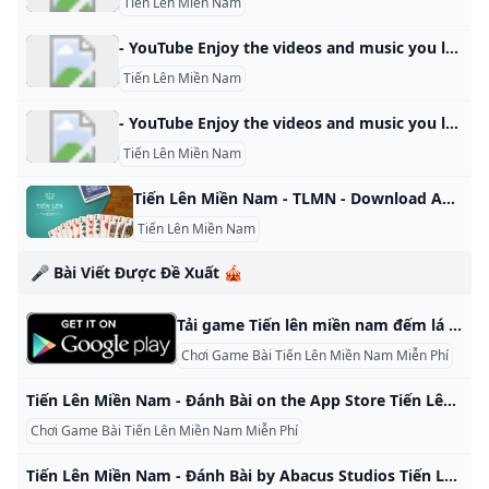
Tiến Lên Miền Nam
- YouTube Enjoy the videos and music you love, upload original content, and share it all with friends, family, and the world on YouTube.
Tiến Lên Miền Nam
- YouTube Enjoy the videos and music you love, upload original content, and share it all with friends, family, and the world on YouTube.
Tiến Lên Miền Nam
Tiến Lên Miền Nam - TLMN - Download APK untuk Android Aptoide Unduh APK Tiến Lên Miền Nam - TLMN 2.1.34 untuk Android sekarang juga. Tanpa biaya tambahan. Penilaian pengguna untuk Tiến Lên Miền Nam - TLMN: 0 ★ Tien Len Southern (Tien len mien nam, tien len) juga dikenal sebagai Tien Len (Tien Len, TLMN, TL) terdiri dari 52 kartu yang dibagi rata di antara 4 orang yang dimainkan sesuai aturan South dengan mode permainan terbaik. menghitung kaus kaki dan hari kedua dan ketiga yang menarik, ini adalah permainan yang sangat sederhana dan menarik di komunitas Vietnam, dimainkan oleh banyak teman selama liburan.
Tiến Lên Miền Nam
🎤 Bài Viết Được Đề Xuất 🎪
Tải game Tiến lên miền nam đếm lá miễn phí - Sảnh Rồng Bạn thích chơi đánh bài tiến lên miền Nam đếm lá trên điện thoại? Tải ngay game đánh bài tiến lên miền Nam cho Android, iOS, Windows Phone miễn phí tại Sảnh Rồng Game game Tiến lên miền Nam đếm lá là game bài khá đơn giản và hấp dẫn. Mỗi người chơi sẽ có 13 cây bài trên tay từ bộ 52 cây bài. Phải ứng biến trước từng tình huống, thay đổi chiến thuật liên tục để đánh hết bài trên tay trước.
Chơi Game Bài Tiến Lên Miền Nam Miễn Phí
‎Tiến Lên Miền Nam - Đánh Bài on the App Store Tiến Lên Miền Nam - Game Đánh Bài chứa các trò chơi đánh bài trực tuyến Việt Nam và sòng bài Nổ Hũ. Tặng vàng miễn phí hàng ngày. Hệ thống xã hội độc đáo, chơi… Abacus Studios Designed for iPad 3.4 • 23 Ratings Free Offers In-App Purchases Tiến Lên Miền Nam - Game Đánh Bài chứa các trò chơi đánh bài trực tuyến Việt Nam và sòng bài Nổ Hũ.
Chơi Game Bài Tiến Lên Miền Nam Miễn Phí
Tiến Lên Miền Nam - Đánh Bài by Abacus Studios Tiến Lên Miền Nam - Game Đánh Bài chứa các trò chơi đánh bài trực tuyến Việt Nam và sòng bài Nổ Hũ Tiến Lên Miền Nam - Đánh Bài by Abacus Studios Tiến Lên Miền Nam - Game Đánh Bài chứa các trò chơi đánh bài trực tuyến Việt Nam và sòng bài Nổ Hũ. Tặng vàng miễn phí hàng ngày. Hệ thống xã hội độc đáo, chơi cùng bạn bè, mọi lúc mọi nơi!