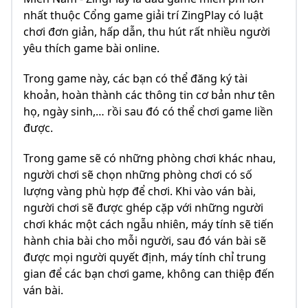
nhất thuộc Cổng game giải trí ZingPlay có luật
chơi đơn giản, hấp dẫn, thu hút rất nhiều người
yêu thích game bài online.
Trong game này, các bạn có thể đăng ký tài
khoản, hoàn thành các thông tin cơ bản như tên
họ, ngày sinh,… rồi sau đó có thể chơi game liền
được.
Trong game sẽ có những phòng chơi khác nhau,
người chơi sẽ chọn những phòng chơi có số
lượng vàng phù hợp để chơi. Khi vào ván bài,
người chơi sẽ được ghép cặp với những người
chơi khác một cách ngẫu nhiên, máy tính sẽ tiến
hành chia bài cho mỗi người, sau đó ván bài sẽ
được mọi người quyết định, máy tính chỉ trung
gian để các bạn chơi game, không can thiệp đến
ván bài.