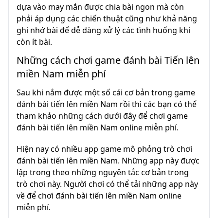
dựa vào may mắn được chia bài ngon mà còn
phải áp dụng các chiến thuật cũng như khả năng
ghi nhớ bài để dễ dàng xử lý các tình huống khi
còn ít bài.
Những cách chơi game đánh bài Tiến lên
miền Nam miễn phí
Sau khi nắm được một số cái cơ bản trong game
đánh bài tiến lên miền Nam rồi thì các bạn có thể
tham khảo những cách dưới đây để chơi game
đánh bài tiến lên miền Nam online miễn phí.
Hiện nay có nhiều app game mô phỏng trò chơi
đánh bài tiến lên miền Nam. Những app này được
lập trong theo những nguyên tắc cơ bản trong
trò chơi này. Người chơi có thể tải những app này
về để chơi đánh bài tiến lên miền Nam online
miễn phí.