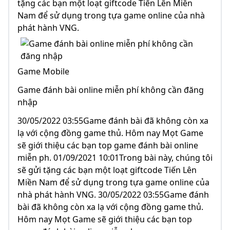
tặng các bạn một loạt giftcode Tiến Lên Miền
Nam để sử dụng trong tựa game online của nhà
phát hành VNG.
Game Mobile
Game đánh bài online miễn phí không cần đăng
nhập
30/05/2022 03:55Game đánh bài đã không còn xa
lạ với cộng đồng game thủ. Hôm nay Mọt Game
sẽ giới thiệu các bạn top game đánh bài online
miễn ph. 01/09/2021 10:01Trong bài này, chúng tôi
sẽ gửi tặng các bạn một loạt giftcode Tiến Lên
Miền Nam để sử dụng trong tựa game online của
nhà phát hành VNG. 30/05/2022 03:55Game đánh
bài đã không còn xa lạ với cộng đồng game thủ.
Hôm nay Mọt Game sẽ giới thiệu các bạn top