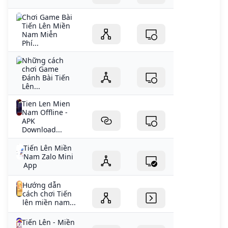
Chơi Game Bài
Tiến Lên Miền
Nam Miễn
Phí...
Những cách
chơi Game
Đánh Bài Tiến
Lên...
Tien Len Mien
Nam Offline -
APK
Download...
Tiến Lên Miền
Nam Zalo Mini
App
Hướng dẫn
cách chơi Tiến
lên miền nam...
Tiến Lên - Miền