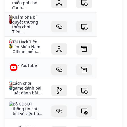
miễn phí chơi
đánh...
Khám phá bí
quyết thượng
thừa chơi
Tiến...
Tải Hack Tiến
Lên Miền Nam
Offline miễn...
- YouTube
Cách chơi
game đánh bài
luật đánh bài...
Bộ GD&ĐT
thông tin chi
tiết về việc bỏ...