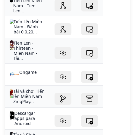
Tiến Lên Miền
Nam - Tien
Len...
Tiến Lên Miền
Nam - Đánh
bài 0.0.20...
Tien Len -
Thirteen -
Mien Nam -
Tải...
Ongame
Tải và chơi Tiến
lên Miền Nam
ZingPlay...
Descargar
apps para
Android
Tải và Chơi