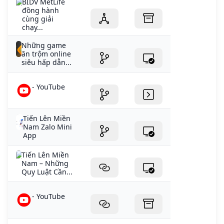
BIDV MetLife
đồng hành
cùng giải
chạy...
Những game
ăn trộm online
siêu hấp dẫn...
- YouTube
Tiến Lên Miền
Nam Zalo Mini
App
Tiến Lên Miền
Nam – Những
Quy Luật Cần...
- YouTube