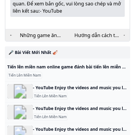
quan. Để xem bản gốc, vui lòng sao chép và mở
liên kết sau:
- YouTube
Những game ăn
Hướng dẫn cách tải
trộm online siêu hấp
GameSnacks đơn
dẫn chắc chắn phải
giản nhanh chóng
🎤 Bài Viết Mới Nhất 🎻
thử
nhất 2024
Tiến lên miền nam online game đánh bài tiến lên miễn phí Chơi game đánh bài tiến lên miền nam hot nhất bằng một tài khoản trên mọi nền tảng: iPhone, android, facebook, web Chú ý quan trọng Hướng dẫn chơi game Chắn Tiến lên miền nam Binh Tá lả (Phỏm) Sâm lốc Tài xỉu Vua cờ Tam quốc Hướng dẫn chơi game Cách tải và cài đặt ứng dụng chơi game Thập Thành Cách xử lý nếu không vào được game Tính Năng Trong Game Biểu Tượng Khách Hàng Thân Thiết Heo Vàng cho tân thủ Tặng Quà trong game Nhắn tin trong game Tìm Kiếm người chơi Mức thưởng khi đăng nhập, sinh nhật thành viên Xác thực số điện thoại Xem lại mật khẩu đã lưu Tính năng Ngôi Sao Hy Vọng Các Giải Đấu trong game Chắn Vương Chắn VIP Đả Lôi Đài Chắn Vương Invitational Quyền lợi thành viên VIP Quy định đối với thành viên VIP Quy định về vay/ trả quan Quy định về chuyển khoản # Game Tiến lên miền nam
Tiến Lên Miền Nam
- YouTube Enjoy the videos and music you love, upload original content, and share it all with friends, family, and the world on YouTube.
Tiến Lên Miền Nam
- YouTube Enjoy the videos and music you love, upload original content, and share it all with friends, family, and the world on YouTube.
Tiến Lên Miền Nam
- YouTube Enjoy the videos and music you love, upload original content, and share it all with friends, family, and the world on YouTube.