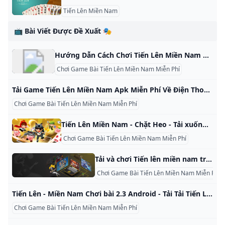
Tiến Lên Miền Nam
📺 Bài Viết Được Đề Xuất 🎭
Hướng Dẫn Cách Chơi Tiến Lên Miền Nam Gemwin Cho Người Mới Từ Cao Thủ Darmabakti Cendekia: Journal of Community Service and Engagements Là một trò chơi bài phổ tiến, tiến lên miền nam tại cổng game Gemwin mang đến những trải nghiệm thú vị. Cùng tìm hiểu những hướng dẫn chi tiết cách chơi tiến lên miền nam Gemwin cho người chơi mới từ các cao thủ. Đọc ngay để hiểu rõ về luật chơi và chiến thuật đỉnh cao để tối đa cơ hội chiến thắng và tránh được những sai lầm giúp tối ưu hóa tiền vốn.
Chơi Game Bài Tiến Lên Miền Nam Miễn Phí
Tải Game Tiến Lên Miền Nam Apk Miễn Phí Về Điện Thoại Tải Game Tiến lên miền nam miễn phí nhanh chóng, dễ dàng cho mọi điện thoại.Tiến Lên Miền Nam là 1 tựa game đánh bài online đẳng cấp nhất hiện nay. Tiến Lên Miền Nam 2024 là Game Trò Chơi gì ? Crazy Tiến lên miền Nam là một trong những game đánh bài hot và được nhiều người chơi nhất trong những game iOnline, bigkool , iwin, bigone…. Game tiến lên miền nam với cách chơi đơn giản nhưng đầy cuốn hút, ngày càng được đông đảo game thủ yêu mến và ủng hộ.
Chơi Game Bài Tiến Lên Miền Nam Miễn Phí
Tiến Lên Miền Nam - Chặt Heo - Tải xuống APK dành cho Android Aptoide Tải xuống APK 3.0.4 Tiến Lên Miền Nam - Chặt Heo cho Android ngay. Không tốn thêm phí. Xếp hạng của người dùng cho Tiến Lên Miền Nam - Chặt Heo: 0 ★ The Pitaya Group, Inc.Tin cậy Tham gia thế giới vui nhộn ở làng ỦN ỈN Chặt Heo với các giải đấu của lối chơi Tiến Lên Miền Nam để tìm ra được ĐỖ THÁNH vô địch xưng bá thiên hạ trong vô số các anh tài sống khắp mọi miền Tổ Quốc.
Chơi Game Bài Tiến Lên Miền Nam Miễn Phí
Tải và chơi Tiến lên miền nam trên PC (giả lập) - LDPlayer Tải APK Game đánh bài Tien Len Mien Nam ZingPlay online miễn phí số 1 Việt Nam VNG ZingPlay Game Studios Sòng bạc Cách tải và chơi Tiến lên miền nam trên PC Cập nhật mới đây: 2024-10-23 gsn.game.zingplaynew1 Tiến lên miền nam là game Sòng bạc trên thiết bị mobile, được phát hành bởi VNG ZingPlay Game Studios. Sử dụng giả lập Android tốt nhất-LDPlayer, bạn có thể tải và chơi vui Tiến lên miền nam trên PC.
Chơi Game Bài Tiến Lên Miền Nam Miễn Phí
Tiến Lên - Miền Nam Chơi bài 2.3 Android - Tải Tải Tiến Lên - Miền Nam Chơi bài 2.3 Android với giá 0 VND$ bởi Fruit Puzzle Games, Ltd., Thử thách game bài Tiến Lên thú vị và gây nghiện tại sòng bạc chuyên nghiệp này Miễn phíPhiên bản 2.2 4.8(1)2024-06-09Trò Chơi Được Tin Tưởng Tính năng chính: Chúng tôi đang tiến hành cập nhật mô tả cho ứng dụng Tiến Lên - Miền Nam Chơi bài trong mục Game Android được phát hành bởi Fruit Puzzle Games, Ltd.
Chơi Game Bài Tiến Lên Miền Nam Miễn Phí