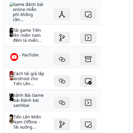
Game đánh bài
online miễn
phí không
cần...
Tải game Tiến
lên miền nam
đếm lá miễn...
- YouTube
Cách tải giả lập
Android cho
Tiến Lên...
Sảnh Bài Game
bài Đánh bài
sanhbai
Tiến Lên Miền
Nam Offline -
Tải xuống...