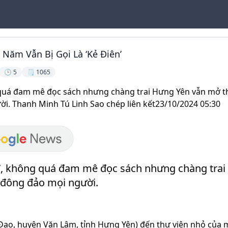
 Năm Vẫn Bị Gọi Là ‘kẻ Điên’
🕒 5
🗒️ 1065
quá đam mê đọc sách nhưng chàng trai Hưng Yên vẫn mở t
ời. Thanh Minh Tú Linh Sao chép liên kết23/10/2024 05:30
”, không quá đam mê đọc sách nhưng chàng tra
 đông đảo mọi người.
 Đạo, huyện Văn Lâm, tỉnh Hưng Yên) đến thư viện nhỏ của