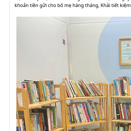
khoản tiền gửi cho bố mẹ hàng tháng, Khải tiết kiệm