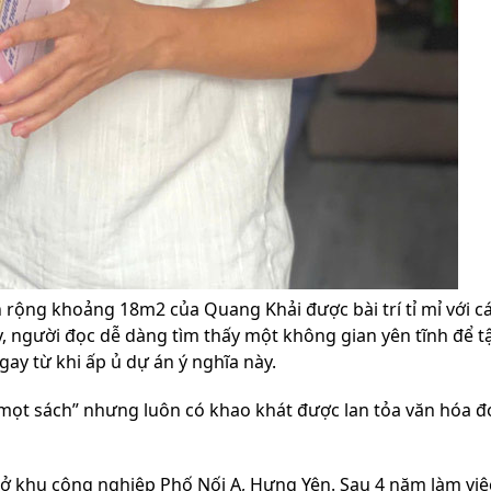
n rộng khoảng 18m2 của Quang Khải được bài trí tỉ mỉ với c
y, người đọc dễ dàng tìm thấy một không gian yên tĩnh để t
ay từ khi ấp ủ dự án ý nghĩa này.
“mọt sách” nhưng luôn có khao khát được lan tỏa văn hóa đ
 ở khu công nghiệp Phố Nối A, Hưng Yên. Sau 4 năm làm việ