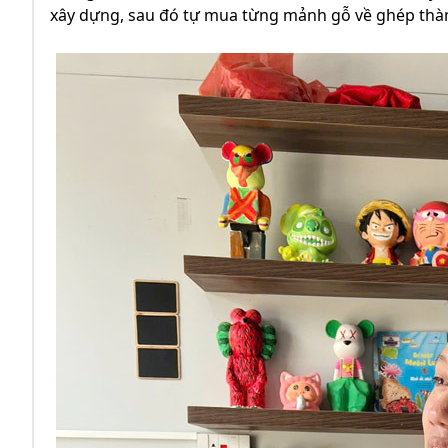
xây dựng, sau đó tự mua từng mảnh gỗ về ghép thà