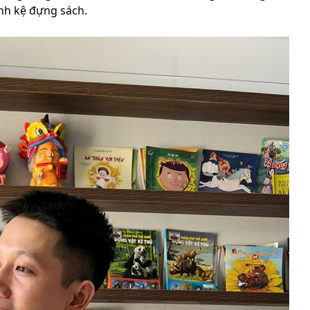
nh kệ đựng sách.