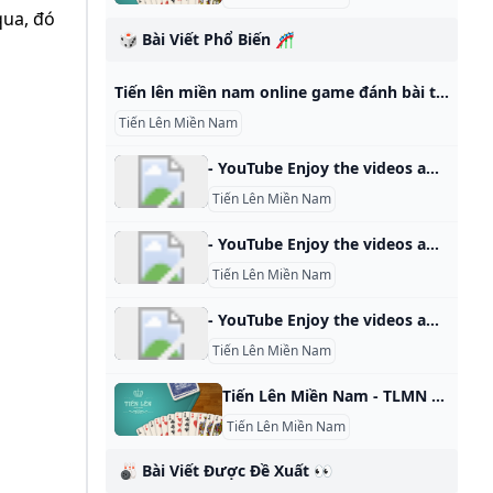
qua, đó
🎲 Bài Viết Phổ Biến 🎢
Tiến lên miền nam online game đánh bài tiến lên miễn phí Chơi game đánh bài tiến lên miền nam hot nhất bằng một tài khoản trên mọi nền tảng: iPhone, android, facebook, web Chú ý quan trọng Hướng dẫn chơi game Chắn Tiến lên miền nam Binh Tá lả (Phỏm) Sâm lốc Tài xỉu Vua cờ Tam quốc Hướng dẫn chơi game Cách tải và cài đặt ứng dụng chơi game Thập Thành Cách xử lý nếu không vào được game Tính Năng Trong Game Biểu Tượng Khách Hàng Thân Thiết Heo Vàng cho tân thủ Tặng Quà trong game Nhắn tin trong game Tìm Kiếm người chơi Mức thưởng khi đăng nhập, sinh nhật thành viên Xác thực số điện thoại Xem lại mật khẩu đã lưu Tính năng Ngôi Sao Hy Vọng Các Giải Đấu trong game Chắn Vương Chắn VIP Đả Lôi Đài Chắn Vương Invitational Quyền lợi thành viên VIP Quy định đối với thành viên VIP Quy định về vay/ trả quan Quy định về chuyển khoản # Game Tiến lên miền nam
Tiến Lên Miền Nam
- YouTube Enjoy the videos and music you love, upload original content, and share it all with friends, family, and the world on YouTube.
Tiến Lên Miền Nam
- YouTube Enjoy the videos and music you love, upload original content, and share it all with friends, family, and the world on YouTube.
Tiến Lên Miền Nam
- YouTube Enjoy the videos and music you love, upload original content, and share it all with friends, family, and the world on YouTube.
Tiến Lên Miền Nam
Tiến Lên Miền Nam - TLMN - Download APK untuk Android Aptoide Unduh APK Tiến Lên Miền Nam - TLMN 2.1.34 untuk Android sekarang juga. Tanpa biaya tambahan. Penilaian pengguna untuk Tiến Lên Miền Nam - TLMN: 0 ★ Tien Len Southern (Tien len mien nam, tien len) juga dikenal sebagai Tien Len (Tien Len, TLMN, TL) terdiri dari 52 kartu yang dibagi rata di antara 4 orang yang dimainkan sesuai aturan South dengan mode permainan terbaik. menghitung kaus kaki dan hari kedua dan ketiga yang menarik, ini adalah permainan yang sangat sederhana dan menarik di komunitas Vietnam, dimainkan oleh banyak teman selama liburan.
Tiến Lên Miền Nam
🎳 Bài Viết Được Đề Xuất 👀