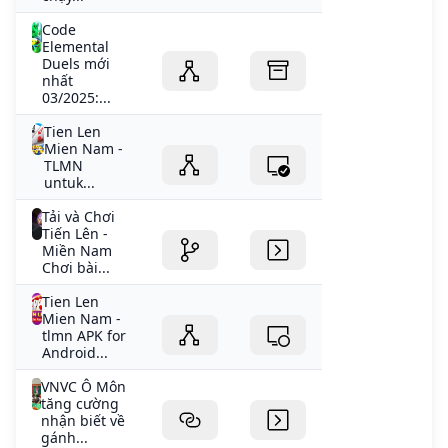
Code
Elemental
Duels mới
nhất
03/2025:...
Tien Len
Mien Nam -
TLMN
untuk...
Tải và Chơi
Tiến Lên -
Miền Nam
Chơi bài...
Tien Len
Mien Nam -
tlmn APK for
Android...
VNVC Ô Môn
tăng cường
nhận biết về
gánh...