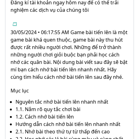
Đăng kí tài khoản ngay hôm nay để có thể trải
nghiệm các dịch vụ của chúng tôi
30/05/2024 • 06:17:55 AM Game bài tiến lên là một
game bài khá quen thuộc, game bài này thu hút
được rất nhiều người chơi. Những để trở thành
những người chơi giỏi buộc bạn phải học cách
nhớ các quân bài. Nội dung bài viết sau đây sẽ bật
mí bạn cách nhớ bài tiến lên nhanh nhất. Hãy
cùng tìm hiểu cách nhớ bài tiến lên sau đây nhé.
Mục lục
Nguyên tắc nhớ bài tiến lên nhanh nhất
1.1. Nắm rõ quy tắc chơi bài
1.2. Cách nhớ bài tiến lên
Hướng dẫn cách nhớ bài tiến lên nhanh nhất
2.1. Nhớ bài theo thứ tự từ thấp đến cao
2.2. Học nhớ các lá bài cùng màu và cùng chất