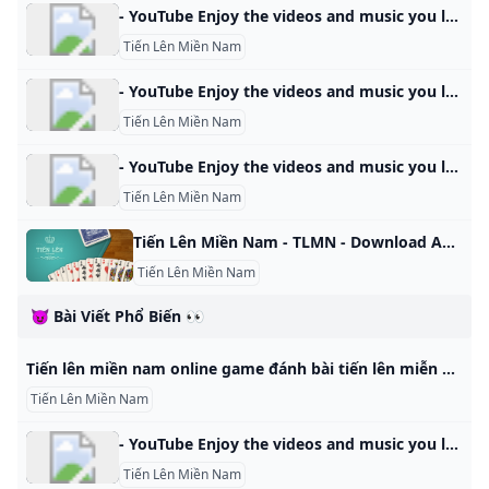
- YouTube Enjoy the videos and music you love, upload original content, and share it all with friends, family, and the world on YouTube.
Tiến Lên Miền Nam
- YouTube Enjoy the videos and music you love, upload original content, and share it all with friends, family, and the world on YouTube.
Tiến Lên Miền Nam
- YouTube Enjoy the videos and music you love, upload original content, and share it all with friends, family, and the world on YouTube.
Tiến Lên Miền Nam
Tiến Lên Miền Nam - TLMN - Download APK untuk Android Aptoide Unduh APK Tiến Lên Miền Nam - TLMN 2.1.34 untuk Android sekarang juga. Tanpa biaya tambahan. Penilaian pengguna untuk Tiến Lên Miền Nam - TLMN: 0 ★ Tien Len Southern (Tien len mien nam, tien len) juga dikenal sebagai Tien Len (Tien Len, TLMN, TL) terdiri dari 52 kartu yang dibagi rata di antara 4 orang yang dimainkan sesuai aturan South dengan mode permainan terbaik. menghitung kaus kaki dan hari kedua dan ketiga yang menarik, ini adalah permainan yang sangat sederhana dan menarik di komunitas Vietnam, dimainkan oleh banyak teman selama liburan.
Tiến Lên Miền Nam
😈 Bài Viết Phổ Biến 👀
Tiến lên miền nam online game đánh bài tiến lên miễn phí Chơi game đánh bài tiến lên miền nam hot nhất bằng một tài khoản trên mọi nền tảng: iPhone, android, facebook, web Chú ý quan trọng Hướng dẫn chơi game Chắn Tiến lên miền nam Binh Tá lả (Phỏm) Sâm lốc Tài xỉu Vua cờ Tam quốc Hướng dẫn chơi game Cách tải và cài đặt ứng dụng chơi game Thập Thành Cách xử lý nếu không vào được game Tính Năng Trong Game Biểu Tượng Khách Hàng Thân Thiết Heo Vàng cho tân thủ Tặng Quà trong game Nhắn tin trong game Tìm Kiếm người chơi Mức thưởng khi đăng nhập, sinh nhật thành viên Xác thực số điện thoại Xem lại mật khẩu đã lưu Tính năng Ngôi Sao Hy Vọng Các Giải Đấu trong game Chắn Vương Chắn VIP Đả Lôi Đài Chắn Vương Invitational Quyền lợi thành viên VIP Quy định đối với thành viên VIP Quy định về vay/ trả quan Quy định về chuyển khoản # Game Tiến lên miền nam
Tiến Lên Miền Nam
- YouTube Enjoy the videos and music you love, upload original content, and share it all with friends, family, and the world on YouTube.
Tiến Lên Miền Nam