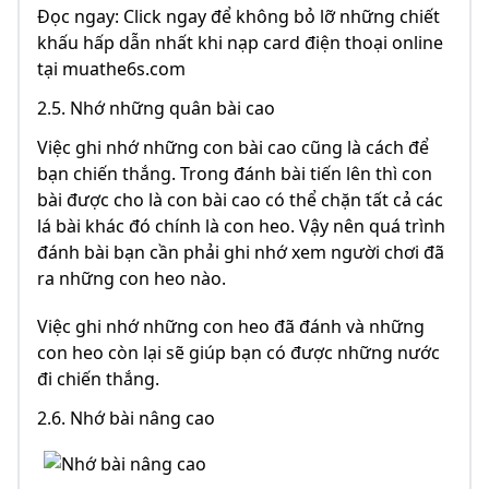
Đọc ngay: Click ngay để không bỏ lỡ những chiết
khấu hấp dẫn nhất khi nạp card điện thoại online
tại muathe6s.com
2.5. Nhớ những quân bài cao
Việc ghi nhớ những con bài cao cũng là cách để
bạn chiến thắng. Trong đánh bài tiến lên thì con
bài được cho là con bài cao có thể chặn tất cả các
lá bài khác đó chính là con heo. Vậy nên quá trình
đánh bài bạn cần phải ghi nhớ xem người chơi đã
ra những con heo nào.
Việc ghi nhớ những con heo đã đánh và những
con heo còn lại sẽ giúp bạn có được những nước
đi chiến thắng.
2.6. Nhớ bài nâng cao