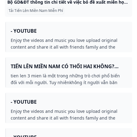
Bộ GD&ĐT thông tin chi tiết về việc bỏ đề xuất miễn học phí cho con nhà giáo Báo Pháp Luật TP. Hồ Chí Minh (PLO)- Tại dự thảo Luật Nhà giáo mới nhất trình Quốc hội, Bộ GD&ĐT đã bỏ đề xuất miễn học phí cho con của giáo viên. 24/10/2024 17:52 #Miễn học phí#miễn học phí cho con nhà giáo#Luật Nhà giáo Quốc hội miễn nhiệm tất cả các chức vụ với ông Bùi Văn Cường Top dịch vụ nấu tiệc tại nhà giá rẻ, uy tín và chất lượng ở TP.HCM Cục Di sản văn hóa yêu cầu chấn chỉnh hoạt động Hầu đồng bị sai lệch ở Bắc Ninh Xưởng gỗ rộng hàng ngàn mét vuông bốc cháy, nghi do cắt hàn lấy ve chai Khoảnh khắc nữ bị cáo vụ cháy Karaoke An Phú bật khóc nói bị oan Điều khoản quan trọng trong Hiệp ước an ninh Nga - Triều vừa được Hạ viện Nga thông qua Chiêm ngưỡng ‘hô biến’ đồ cũ thành đồ nội thất sang trọng, độc đáoLENS* Tổng Bí thư Tô Lâm trao Quyết định phân công ông Trần Cẩm Tú giữ chức Thường trực Ban Bí thư Nhà kho căn cứ quân sự Mỹ ở Hàn Quốc cháy dữ dội, chưa rõ nguyên nhân Vụ cháy karaoke An Phú: Nữ bị cáo bật khóc nói bị oan Thời tiết ngày 25-10: Ảnh hưởng của bão Trà Mi đổ bộ Biển Đông, miền Trung hứng mưa lớn diện rộng Hơn 1.
Tải Tiến Lên Miền Nam Miễn Phí
- YOUTUBE
Enjoy the videos and music you love upload original
content and share it all with friends family and the
world on YouTube.
TIẾN LÊN MIỀN NAM CÓ THỐI HAI KHÔNG?
KÊNH SINH VIÊN
tien len 3 mien là một trong những trò chơi phổ biến
đối với mỗi người. Tuy nhiênkhông ít người vẫn băn
khoăn về việc khi chơi có bị thối hai hay không...
- YOUTUBE
Enjoy the videos and music you love upload original
content and share it all with friends family and the
world on YouTube.