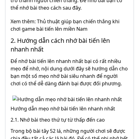
trở thành người chiến thắng. Để nhớ bài bạn có
thể nhớ bài theo cách sau đây.
Xem thêm: Thủ thuật giúp bạn chiến thắng khi
chơi game bài tiến lên miền Nam
2. Hướng dẫn cách nhớ bài tiến lên
nhanh nhất
Để nhớ bài tiến lên nhanh nhất bại có rất nhiều
mẹo để nhớ, nội dung dưới đây sẽ hướng dẫn cho
bạn một số mẹo nhớ bài siêu nhanh để người
chơi có thể dễ dàng đánh bại được đối phương.
Hướng dẫn mẹo nhớ bài tiến lên nhanh nhất
2.1. Nhớ bài theo thứ tự từ thấp đến cao
Trong bộ bài tây 52 lá, những người chơi sẽ được
chia đều tất cả các lá bài đó. Để có thế ghi nhớ hết