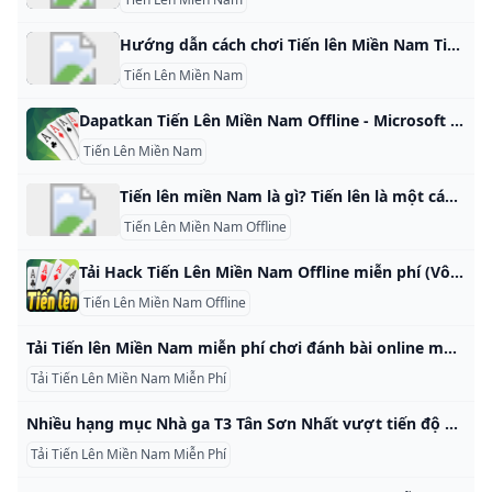
Hướng dẫn cách chơi Tiến lên Miền Nam Tiến Lên Miền Nam là một trong số cách chơi bài Tiến Lên, là trò chơi nhiều người biết đến trong số các trò chơi đánh bài của người Việt Nam. Không như Tiến lên miền Bắc, luật Tiến lên miền Nam thoáng và đơn giản hơn nhiều, và đó cũng chính là yếu tố quan trọng khiến Tiến lên miền Nam được phổ biến rộng rãi hơn trên khắp các vùng miền cả nước.
Tiến Lên Miền Nam
Dapatkan Tiến Lên Miền Nam Offline - Microsoft Store id-ID Unduh game ini dari Microsoft Store untuk Windows 10, Windows 10 Mobile, Windows 10 Team (Surface Hub), HoloLens. Lihat cuplikan layar, baca ulasan terbaru dari pelanggan, dan bandingkan peringkat untuk Tiến Lên Miền Nam Offline. HoloLens PC Perangkat seluler Surface Hub Pemain tunggal Thirteen - Tien Len Mien Nam (Tiến Lên) - Southern Poker Offline or Thirteen Cards is the popular free card game in Vietnam. In this game, you can play Tien Len offline without the network connection.
Tiến Lên Miền Nam
Tiến lên miền Nam là gì? Tiến lên là một cách chơi bài từ phương Tây truyền sang Việt Nam, thường được chơi bởi hai đến bốn người. Trò chơi sử dụng bộ bài Tây tiêu chuẩn (gồm 52 lá bài). Độ mạnh của các quân bài phụ thuộc trước tiên vào số, nếu 2 quân bài cùng số thì sẽ so sánh theo chất (ngoại trừ trường hợp quân bài 2).May 4, 2024
Tiến Lên Miền Nam Offline
Tải Hack Tiến Lên Miền Nam Offline miễn phí (Vô hạn tiền) v1.37 Tải ngay Tiến Lên Miền Nam Offline miễn phí để trải nghiệm, trở thành cao thủ và tận hưởng tính năng Hack hấp dẫn! Tựa game bài đỉnh cao không cần kết nối internet. Tiến Lên Miền Nam Offline là một tựa game bài hấp dẫn được nhiều người yêu thích tại Việt Nam. Trò chơi này không chỉ mang lại những phút giây giải trí thư giãn mà còn giúp người chơi nâng cao kỹ năng chơi bài.
Tiến Lên Miền Nam Offline
Tải Tiến lên Miền Nam miễn phí chơi đánh bài online mỗi ngày Trên điện thoại iPhone và AnDroid để tải các game Tiến Lên Miền Nam bạn chỉ cần vào CH Play/ Apstore tìm kiếm tên app và tải về chơi ngay 12:02 09/02/2024 Muốn chơi gane không tốn tiền trên điện thoại hãy tải đúng các app sau đây theo hướng dẫn sau: 1.1 Các app chơi game miễn phí Tiến Lên Miền Nam hiện nay Trên điện thoại bạn cần tải app game Tiến lên Miền Nam về chơi với các miễn phí hiện nay là:
Tải Tiến Lên Miền Nam Miễn Phí
Nhiều hạng mục Nhà ga T3 Tân Sơn Nhất vượt tiến độ Hơn 2.500 công nhân, kỹ sư cùng hàng trăm máy móc thiết bị thi công ‘3 ca 4 kíp’ để đưa Nhà ga T3 sân bay Tân Sơn Nhất sớm về đích. Hiện nhiều hạng mục đang vượt tiến độ đề ra. Kim Sáng•25/10/2024 - 14:14 Hơn 2.500 công nhân, kỹ sư cùng hàng trăm máy móc thiết bị thi công ‘3 ca 4 kíp’ để đưa Nhà ga T3 sân bay Tân Sơn Nhất sớm về đích.
Tải Tiến Lên Miền Nam Miễn Phí