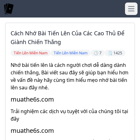
Ope
Cách Nhớ Bài Tiến Lên Của Các Cao Thủ Để
Giành Chiến Thắng
Tiến Lên Miền Nam
Tiến Lên Miền Nam
🕒 7
🗒️ 1425
Nhớ bài tiến lên là cách người chơi dễ dàng dành
chiến thắng, Bài viết sau đây sẽ giúp bạn hiểu hơn
về vấn đề này hãy cùng tìm hiểu mẹo nhớ bài tiến
lên sau đây nhé.
muathe6s.com
Trải nghiệm các dịch vụ tuyệt vời của chúng tôi tại
đây
muathe6s.com