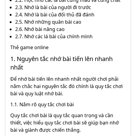
2.3. Nhớ là bài của người đi trước
2.4. Nhớ là bài của đối thủ đã đánh
2.5. Nhớ những quân bài cao
2.6. Nhớ bài nâng cao
2.7. Nhớ các lá bài của chính mình
Thẻ game online
1. Nguyên tắc nhớ bài tiến lên nhanh
nhất
Để nhớ bài tiến lên nhanh nhất người chơi phải
nắm chắc hai nguyên tắc đó chính là quy tắc chơi
bài và quy luật nhớ bài.
1.1. Nắm rõ quy tắc chơi bài
Quy tắc chơi bài là quy tắc quan trọng và cần
thiết, việc hiểu quy tắc chơi bài sẽ giúp bạn nhớ
bài và giành được chiến thắng.