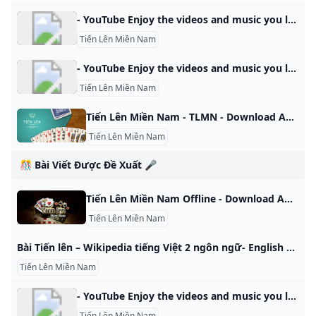
- YouTube Enjoy the videos and music you love, upload original content, and share it all with friends, family, and the world on YouTube.
Tiến Lên Miền Nam
- YouTube Enjoy the videos and music you love, upload original content, and share it all with friends, family, and the world on YouTube.
Tiến Lên Miền Nam
Tiến Lên Miền Nam - TLMN - Download APK untuk Android Aptoide Unduh APK Tiến Lên Miền Nam - TLMN 2.1.34 untuk Android sekarang juga. Tanpa biaya tambahan. Penilaian pengguna untuk Tiến Lên Miền Nam - TLMN: 0 ★ Tien Len Southern (Tien len mien nam, tien len) juga dikenal sebagai Tien Len (Tien Len, TLMN, TL) terdiri dari 52 kartu yang dibagi rata di antara 4 orang yang dimainkan sesuai aturan South dengan mode permainan terbaik. menghitung kaus kaki dan hari kedua dan ketiga yang menarik, ini adalah permainan yang sangat sederhana dan menarik di komunitas Vietnam, dimainkan oleh banyak teman selama liburan.
Tiến Lên Miền Nam
🎊 Bài Viết Được Đề Xuất 🎤
Tiến Lên Miền Nam Offline - Download APK untuk Android Aptoide Unduh APK Tiến Lên Miền Nam Offline 2.4.0 untuk Android sekarang juga. Tanpa biaya tambahan. Penilaian pengguna untuk Tiến Lên Miền Nam Offline: 0 ★ Tien len mien nam offline terpilih sebagai permainan kartu tien len mien phi terbaik pada tahun 2024. Dengan gameplay yang menyenangkan dan sederhana, Anda dapat memainkan Tien len mien nam kapan saja, di mana saja tanpa memerlukan jaringan koneksi. Fitur luar biasa dari permainan kartu Tien Len Mien Nam:
Tiến Lên Miền Nam
Bài Tiến lên – Wikipedia tiếng Việt 2 ngôn ngữ- English Svenska Sửa liên kếtsửa | sửa mã nguồnsửa | sửa mã nguồnsửa | sửa mã nguồnsửa | sửa mã nguồnsửa | sửa mã nguồnsửa | sửa mã nguồnsửa | sửa mã nguồnsửa | sửa mã nguồnsửa | sửa mã nguồnsửa | sửa mã nguồnsửa | sửa mã nguồnsửa | sửa mã nguồnsửa | sửa mã nguồnsửa | sửa mã nguồnsửa | sửa mã nguồnsửa | sửa mã nguồnsửa | sửa mã nguồnsửa | sửa mã nguồnsửa | sửa mã nguồnsửa | sửa mã nguồnsửa | sửa mã nguồnsửa | sửa mã nguồnsửa | sửa mã nguồnsửa | sửa mã nguồnsửa | sửa mã nguồnsửa | sửa mã nguồn
Tiến Lên Miền Nam
- YouTube Enjoy the videos and music you love, upload original content, and share it all with friends, family, and the world on YouTube.
Tiến Lên Miền Nam