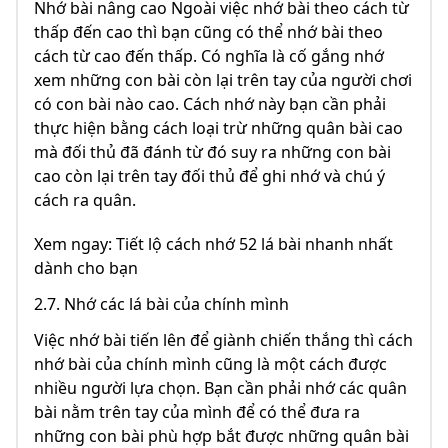
Nhớ bài nâng cao Ngoài việc nhớ bài theo cách từ
thấp đến cao thì bạn cũng có thể nhớ bài theo
cách từ cao đến thấp. Có nghĩa là cố gắng nhớ
xem những con bài còn lại trên tay của người chơi
có con bài nào cao. Cách nhớ này bạn cần phải
thực hiện bằng cách loại trừ những quân bài cao
mà đối thủ đã đánh từ đó suy ra những con bài
cao còn lại trên tay đối thủ để ghi nhớ và chú ý
cách ra quân.
Xem ngay: Tiết lộ cách nhớ 52 lá bài nhanh nhất
dành cho bạn
2.7. Nhớ các lá bài của chính mình
Việc nhớ bài tiến lên để giành chiến thắng thì cách
nhớ bài của chính mình cũng là một cách được
nhiều người lựa chọn. Bạn cần phải nhớ các quân
bài nằm trên tay của mình để có thể đưa ra
những con bài phù hợp bắt được những quân bài