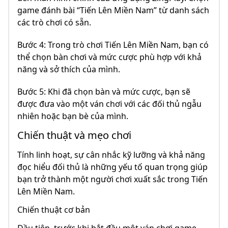
game đánh bài “Tiến Lên Miền Nam” từ danh sách
các trò chơi có sẵn.
Bước 4: Trong trò chơi Tiến Lên Miền Nam, bạn có
thể chọn bàn chơi và mức cược phù hợp với khả
năng và sở thích của mình.
Bước 5: Khi đã chọn bàn và mức cược, bạn sẽ
được đưa vào một ván chơi với các đối thủ ngẫu
nhiên hoặc bạn bè của mình.
Chiến thuật và mẹo chơi
Tính linh hoạt, sự cân nhắc kỹ lưỡng và khả năng
đọc hiểu đối thủ là những yếu tố quan trọng giúp
bạn trở thành một người chơi xuất sắc trong Tiến
Lên Miền Nam.
Chiến thuật cơ bản