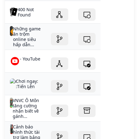
người chơi. Thông tin cụ thể, vui lòng truy cập Câu hỏi
400 Not
thường gặp về bảo mật của giả lập LDPlayer. LDPlayer là
Found
giả lập đáng tin cậy bởi hàng nghìn công ty game toàn
cầu. Với nhiều đặc điểm như: nhẹ, nhanh, mượt, hỗ trợ
Những game
tuyệt vời 1 triệu + game và 19 ngôn ngữ, LDPlayer đã
ăn trộm
online siêu
được sử dụng rộng rãi trên toàn cầu với 200+ quốc gia
hấp dẫn...
& khu vực bởi đông đảo người chơi, tổng lượt tải đạt
270 triệu +. Ngoài ra, sản phẩm trọng tâm - giả lập
- YouTube
LDPlayer 9 được nghiên cứu và phát triển dựa trên
Android 9, dù máy tính người chơi là CPU Intel hay
AMD, đều sẽ tận hưởng được trải nghiệm gaming tuyệt
vời nhất trong Tiến lên miền nam với hiệu năng cực
Chơi ngay:
:Tiến Lên
cao. Sau khi sử dụng LDPlayer chơi Tiến lên miền nam
trên PC, tôi có thể đồng bộ dữ liệu game của mình khi
VNVC Ô Môn
chơi trên nền tảng khác? Xem thêm Khi bạn sử dụng
tăng cường
giả lập LDPlayer chơi Tiến lên miền nam trên PC, thực
nhận biết về
ra là LDPlayer đang mô phỏng môi trường thiết bị
gánh...
Android trên máy tính, vẫn phải dùng file cài đặt game
Cảnh báo
Android như trên điện thoại. Dù bạn đang sử dụng nền
hình thức tài
tảng Android với hãng smartphone nào, nếu bạn đã
trợ làm bảng