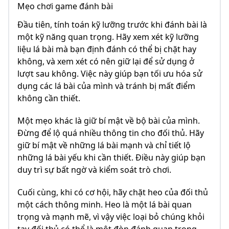
Mẹo chơi game đánh bài
Đầu tiên, tính toán kỹ lưỡng trước khi đánh bài là
một kỹ năng quan trọng. Hãy xem xét kỹ lưỡng
liệu lá bài mà bạn định đánh có thể bị chặt hay
không, và xem xét có nên giữ lại để sử dụng ở
lượt sau không. Việc này giúp bạn tối ưu hóa sử
dụng các lá bài của mình và tránh bị mất điểm
không cần thiết.
Một mẹo khác là giữ bí mật về bộ bài của mình.
Đừng để lộ quá nhiều thông tin cho đối thủ. Hãy
giữ bí mật về những lá bài mạnh và chỉ tiết lộ
những lá bài yếu khi cần thiết. Điều này giúp bạn
duy trì sự bất ngờ và kiểm soát trò chơi.
Cuối cùng, khi có cơ hội, hãy chặt heo của đối thủ
một cách thông minh. Heo là một lá bài quan
trọng và mạnh mẽ, vì vậy việc loại bỏ chúng khỏi