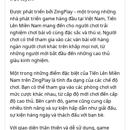
Được phát triển bởi ZingPlay – một trong những
nhà phát triển game hàng đầu tại Việt Nam, Tiến
Lên Miền Nam mang đến cho người chơi trải
nghiệm chơi bài vô cùng đặc sắc và thú vị. Người
chơi có thể tham gia vào các ván bài với hàng
ngàn người chơi khác trên khắp mọi nơi, từ
những người mới bắt đầu đến những cao thủ
giàu kinh nghiệm.
Một trong những điểm đặc biệt của Tiến Lên Miền
Nam trên ZingPlay là tính đa dạng của các chế độ
chơi. Bạn có thể tham gia vào các phòng chơi với
mức cược khác nhau, từ cấp độ mới chơi đến cấp
độ cao thủ. Bên cạnh đó, game cũng cung cấp
nhiều tính năng và sự kiện hấp dẫn như giải đấu,
sự kiện hàng ngày và thách đấu với bạn bè.
Với giao diện thân thiện và dễ sử dụng, game