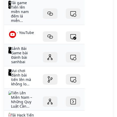
miền nam có an toàn, hợp lệ? Xem thêm Phần mềm giả
Tải game
lập LDPlayer tuân thủ Quy định chung về bảo mật
Tiến lên
miền nam
thông tin GDPR. Chúng tôi hứa hẹn: trước khi được cấp
đếm lá
phép và đồng ý từ người chơi, khi người chơi đang chơi
miễn...
Tiến lên miền nam, LDPlayer tuyệt đối không cài đặt
ứng dụng bất kỳ hoặc xâm phạm thông tin riêng tư
- YouTube
người chơi, tuyệt đối không đào coin trên máy tính
người chơi. Thông tin cụ thể, vui lòng truy cập Câu hỏi
thường gặp về bảo mật của giả lập LDPlayer. LDPlayer là
Sảnh Bài
giả lập đáng tin cậy bởi hàng nghìn công ty game toàn
Game bài
Đánh bài
cầu. Với nhiều đặc điểm như: nhẹ, nhanh, mượt, hỗ trợ
sanhbai
tuyệt vời 1 triệu + game và 19 ngôn ngữ, LDPlayer đã
được sử dụng rộng rãi trên toàn cầu với 200+ quốc gia
Vui chơi
& khu vực bởi đông đảo người chơi, tổng lượt tải đạt
đánh bài
tiến lên mà
270 triệu +. Ngoài ra, sản phẩm trọng tâm - giả lập
không lo...
LDPlayer 9 được nghiên cứu và phát triển dựa trên
Android 9, dù máy tính người chơi là CPU Intel hay
Tiến Lên
Miền Nam –
AMD, đều sẽ tận hưởng được trải nghiệm gaming tuyệt
Những Quy
vời nhất trong Tiến lên miền nam với hiệu năng cực
Luật Cần...
cao. Sau khi sử dụng LDPlayer chơi Tiến lên miền nam
Tải Hack Tiến
trên PC, tôi có thể đồng bộ dữ liệu game của mình khi