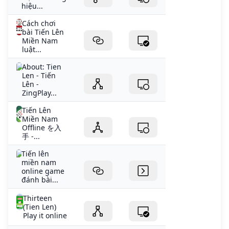
liên kết tài khoản game, khi đăng nhập game là sẽ tự
hiệu...
động đồng bộ dữ liệu của tài khoản game đó. Xin lưu ý:
Cách chơi
nếu bạn sử dụng file cài đặt game bản iOS, cần làm rõ
bài Tiến Lên
dữ liệu game giữa nền tảng iOS và Android có liên
Miền Nam
luật...
thông với nhau hay không. Cấu hình đề nghị khi chơi
Tiến lên miền nam trên PC? Xem thêm Hệ điều hành:
About: Tien
Win10 hoặc trở lên (64-bit), hỗ trợ OpenGl 4.x CPU: Intel
Len - Tiến
i3 8th hoặc trở lên, bật VT Card: NVIDIA GeForce
Lên -
ZingPlay...
GTX1050 Ti 2G hoặc trở lên RAM: 8GB hoặc trở lên Disk:
dung lượng 100GB đang trống (ổ C ít nhất 2GB đang
Tiến Lên
trống) Có cách nào chơi Tiến lên miền nam trên máy
Miền Nam
Offline を入
tính mà giống như đang chơi trên điện thoại? Xem
手 -...
thêm Sử dụng LDPlayer chơi Tiến lên miền nam trên
máy tính, vừa tận dụng hiệu năng siêu đỉnh của máy
Tiến lên
tính, vừa tận hưởng được tính năng truy cập từ xa của
miền nam
online game
ứng dụng OSLink trên LDPlayer. OSLink sẽ biến máy tính
đánh bài...
thành cloud phone mọi lúc mọi nơi, treo auto game
thoải mái mà khỏi lo game bị ngắt kết nối. Chơi game
Thirteen
(Tien Len)
đâu bắt phải ngồi bên máy tính? Cứ bật lên OSLink trên
Play it online
điện thoại là chơi luôn! Sử dụng LDPlayer chơi Tiến lên