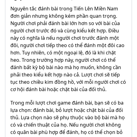
Nguyên tắc đánh bài trong Tiến Lên Miền Nam
đơn giản nhưng không kém phần quan trọng.
Người chơi phải đánh bài lớn hơn so với bài của
người chơi trước đó và cùng kiểu kết hợp. Điều
này có nghĩa là nếu người chơi trước đánh một
đôi, người chơi tiếp theo có thể đánh một đôi cao
hơn. Tuy nhiên, có một ngoại lệ, đó là khi chặt
heo. Trong trường hợp này, người chơi có thể
đánh bất kỳ bộ bài nào mà họ muốn, không cần
phải theo kiểu kết hợp nào cả. Lượt chơi sẽ tiếp
tục theo chiều kim đồng hồ, với mỗi người chơi có
cơ hội đánh bài hoặc chặt bài của đối thủ.
Trong mỗi lượt chơi game đánh bài, bạn sẽ có ba
lựa chọn: đánh bài, bỏ lượt hoặc chặt bài của đối
thủ. Lựa chọn nào sẽ phụ thuộc vào bộ bài mà họ
có và chiến thuật của họ. Nếu người chơi không
có quân bài phù hợp để đánh, họ có thể chọn bỏ