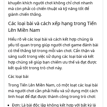
khuyến khích người chơi không chỉ chơi nhanh
mà còn phải có chiến thuật và kỹ năng tốt để
giành chiến thắng.
Các loại bài và cách xếp hạng trong Tiến
Lên Miền Nam
Hiểu rõ về các loại bài và cách kết hợp chúng là
yếu tố quan trọng giúp người chơi game đánh bài
có thể thắng lợi trong mỗi ván chơi. Cẩn thận và
sáng suốt trong việc sử dụng các loại bài và kết
hợp chúng sẽ giúp bạn chiếm ưu thế và đạt được
kết quả tốt trong trò chơi này.
Các loại bài
Trong Tiến Lên Miền Nam, có một loạt các loại bài
mà người chơi cần phải hiểu và sử dụng một cách
linh hoạt để đạt được thành công trong trò chơi:
Đơn: Là bài độc lập không kết hợp với bất kỳ lá