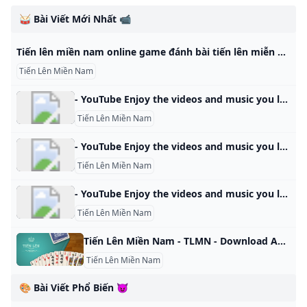
🥁 Bài Viết Mới Nhất 📹
Tiến lên miền nam online game đánh bài tiến lên miễn phí Chơi game đánh bài tiến lên miền nam hot nhất bằng một tài khoản trên mọi nền tảng: iPhone, android, facebook, web Chú ý quan trọng Hướng dẫn chơi game Chắn Tiến lên miền nam Binh Tá lả (Phỏm) Sâm lốc Tài xỉu Vua cờ Tam quốc Hướng dẫn chơi game Cách tải và cài đặt ứng dụng chơi game Thập Thành Cách xử lý nếu không vào được game Tính Năng Trong Game Biểu Tượng Khách Hàng Thân Thiết Heo Vàng cho tân thủ Tặng Quà trong game Nhắn tin trong game Tìm Kiếm người chơi Mức thưởng khi đăng nhập, sinh nhật thành viên Xác thực số điện thoại Xem lại mật khẩu đã lưu Tính năng Ngôi Sao Hy Vọng Các Giải Đấu trong game Chắn Vương Chắn VIP Đả Lôi Đài Chắn Vương Invitational Quyền lợi thành viên VIP Quy định đối với thành viên VIP Quy định về vay/ trả quan Quy định về chuyển khoản # Game Tiến lên miền nam
Tiến Lên Miền Nam
- YouTube Enjoy the videos and music you love, upload original content, and share it all with friends, family, and the world on YouTube.
Tiến Lên Miền Nam
- YouTube Enjoy the videos and music you love, upload original content, and share it all with friends, family, and the world on YouTube.
Tiến Lên Miền Nam
- YouTube Enjoy the videos and music you love, upload original content, and share it all with friends, family, and the world on YouTube.
Tiến Lên Miền Nam
Tiến Lên Miền Nam - TLMN - Download APK untuk Android Aptoide Unduh APK Tiến Lên Miền Nam - TLMN 2.1.34 untuk Android sekarang juga. Tanpa biaya tambahan. Penilaian pengguna untuk Tiến Lên Miền Nam - TLMN: 0 ★ Tien Len Southern (Tien len mien nam, tien len) juga dikenal sebagai Tien Len (Tien Len, TLMN, TL) terdiri dari 52 kartu yang dibagi rata di antara 4 orang yang dimainkan sesuai aturan South dengan mode permainan terbaik. menghitung kaus kaki dan hari kedua dan ketiga yang menarik, ini adalah permainan yang sangat sederhana dan menarik di komunitas Vietnam, dimainkan oleh banyak teman selama liburan.
Tiến Lên Miền Nam
🎨 Bài Viết Phổ Biến 😈