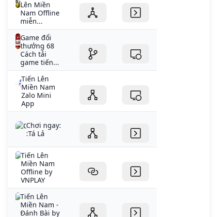
Lên Miền
chơi trên nền tảng khác? Xem thêm Khi bạn sử dụng
Nam Offline
giả lập LDPlayer chơi Tiến lên miền nam trên PC, thực
miễn...
ra là LDPlayer đang mô phỏng môi trường thiết bị
Game đổi
Android trên máy tính, vẫn phải dùng file cài đặt game
thưởng 68
Android như trên điện thoại. Dù bạn đang sử dụng nền
Cách tải
tảng Android với hãng smartphone nào, nếu bạn đã
game tiến...
liên kết tài khoản game, khi đăng nhập game là sẽ tự
Tiến Lên
động đồng bộ dữ liệu của tài khoản game đó. Xin lưu ý:
Miền Nam
nếu bạn sử dụng file cài đặt game bản iOS, cần làm rõ
Zalo Mini
dữ liệu game giữa nền tảng iOS và Android có liên
App
thông với nhau hay không. Cấu hình đề nghị khi chơi
Tiến lên miền nam trên PC? Xem thêm Hệ điều hành:
Chơi ngay:
:Tá Lả
Win10 hoặc trở lên (64-bit), hỗ trợ OpenGl 4.x CPU: Intel
i3 8th hoặc trở lên, bật VT Card: NVIDIA GeForce
Tiến Lên
GTX1050 Ti 2G hoặc trở lên RAM: 8GB hoặc trở lên Disk:
Miền Nam
dung lượng 100GB đang trống (ổ C ít nhất 2GB đang
Offline by
trống) Có cách nào chơi Tiến lên miền nam trên máy
VNPLAY
tính mà giống như đang chơi trên điện thoại? Xem
Tiến Lên
thêm Sử dụng LDPlayer chơi Tiến lên miền nam trên
Miền Nam -
máy tính, vừa tận dụng hiệu năng siêu đỉnh của máy
Đánh Bài by