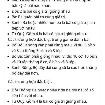
Rác: Lá bài lẻ trong bài, không thể kết hợp với
bất kỳ lá bài nào khác.
Đôi: 2 lá bài có giá trị giống nhau
Ba: Ba quân bài có cùng giá trị.
Sảnh: Ba hoặc nhiều hơn ba lá bài có giá trị liên
tiếp với nhau.
Tứ Quý: Gồm 4 lá bài có giá trị giống nhau.
Các trường hợp đặc biệt trong game đánh bài
Bộ Đôi: Không cần phải cùng màu. Ví dụ: 5 bích
và 5 cơ thắng 3 bích và 3 tép.
Bộ Ba: Cần phải giống nhau. Ví dụ: 10 cơ, 10 bích
và 10 tép thắng 8 cơ, 8 bích và 8 tép.
Sảnh Rồng: Bộ dây dài cùng số lá cao hơn thắng
bộ dây dài hơn.
Các trường hợp đặc biệt:
Đôi Thông: Ba hoặc nhiều hơn ba đôi bài có số
liên tiếp với nhau.
Tứ Quý: Gồm 4 lá bài có giá trị giống nhau.