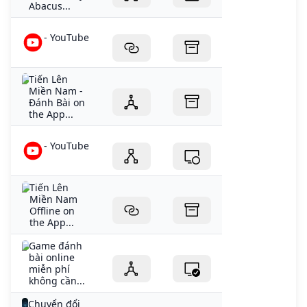
tính, vừa tận hưởng được tính năng truy cập từ xa của
Abacus...
ứng dụng OSLink trên LDPlayer. OSLink sẽ biến máy tính
thành cloud phone mọi lúc mọi nơi, treo auto game
- YouTube
thoải mái mà khỏi lo game bị ngắt kết nối. Chơi game
đâu bắt phải ngồi bên máy tính? Cứ bật lên OSLink trên
‎Tiến Lên
điện thoại là chơi luôn! Xem thêm Xem thêm Xem thêm
Miền Nam -
Xem thêm Crazy Tiến Lên Poker Việt Nam
Đánh Bài on
the App...
- YouTube
‎Tiến Lên
Miền Nam
Offline on
the App...
Game đánh
bài online
miễn phí
không cần...
Chuyển đổi