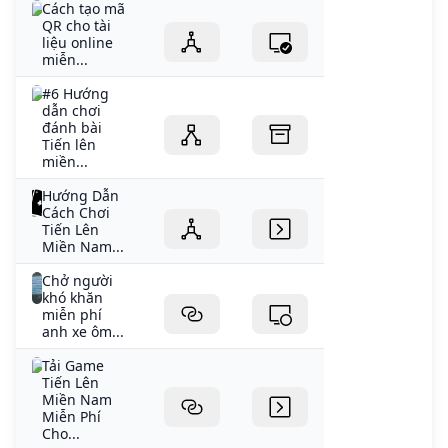
lập LDPlayer về PC của bạn 2Khởi động và đăng nhập
Cách tạo mã
tài khoản Google trên Play Store tại giả lập LDPlayer
QR cho tài
liệu online
3Nhập “Tiến lên miền nam” tại thanh tìm kiếm 4Chọn và
miễn...
cài đặt Tiến lên miền nam trong kết quả tìm kiếm 5Sau
khi cài đặt thành công, quay trở về màn hình chính
#6 Hướng
dẫn chơi
LDPlayer 6Click icon game trên màn hình chính
đánh bài
LDPlayer là bắt đầu trải nghiệm Muốn tải Tiến lên miền
Tiến lên
nam APK? Click để tải APK --Nếu bạn đã tải file APK từ
miền...
nguồn khác, vui lòng khởi động LDPlayer, sau đó kéo file
Hướng Dẫn
APK vào là cài đặt ngay. --Nếu bạn đã tải file XAPK từ
Cách Chơi
nguồn khác, vui lòng truy cập blog để được hỗ trợ. --
Tiến Lên
Nếu bạn đã tải file APK và data OBB từ nguồn khác, vui
Miền Nam...
lòng truy cập blog để được hỗ trợ. Câu hỏi thường gặp
Chở người
về Tiến lên miền nam Sử dụng LDPlayer chơi Tiến lên
khó khăn
miền nam có an toàn, hợp lệ? Xem thêm Phần mềm giả
miễn phí
anh xe ôm...
lập LDPlayer tuân thủ Quy định chung về bảo mật
thông tin GDPR. Chúng tôi hứa hẹn: trước khi được cấp
Tải Game
phép và đồng ý từ người chơi, khi người chơi đang chơi
Tiến Lên
Tiến lên miền nam, LDPlayer tuyệt đối không cài đặt
Miền Nam
Miễn Phí
ứng dụng bất kỳ hoặc xâm phạm thông tin riêng tư
Cho...
người chơi, tuyệt đối không đào coin trên máy tính